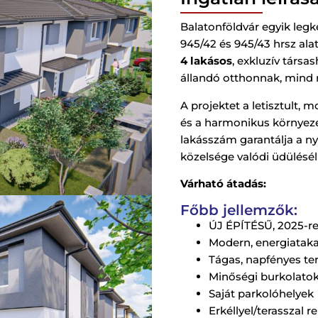
Balatonföldvár egyik legk
945/42 és 945/43 hrsz al
4 lakásos
, exkluzív társa
állandó otthonnak, mind 
A projektet a letisztult,
és a harmonikus környezet
lakásszám garantálja a ny
közelsége valódi üdülésé
Várható átadás:
Főbb jellemzők:
ÚJ ÉPÍTÉSŰ, 2025-re 
Modern, energiatak
Tágas, napfényes te
Minőségi burkolatok
Saját parkolóhelyek
Erkéllyel/terasszal 