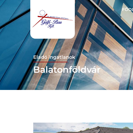
FŐO
Eladó ingatlanok
Balatonföldvár