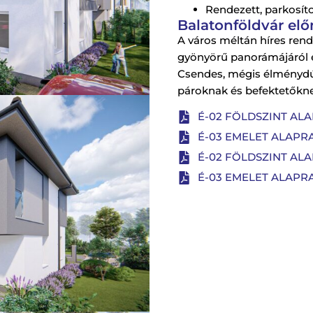
Rendezett, parkosít
Balatonföldvár elő
A város méltán híres rende
gyönyörű panorámájáról é
Csendes, mégis élménydús
pároknak és befektetőkne
É-02 FÖLDSZINT ALA
É-03 EMELET ALAPRA
É-02 FÖLDSZINT ALA
É-03 EMELET ALAPRA