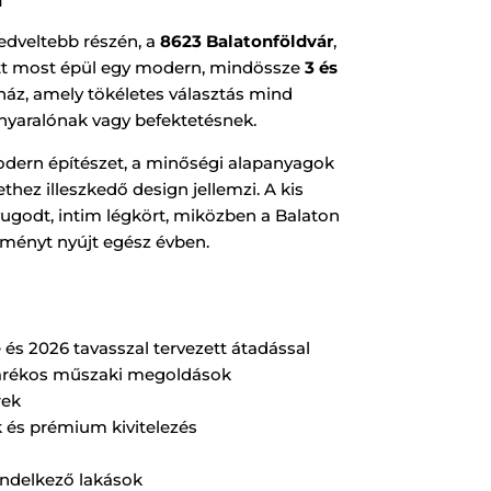
edveltebb részén, a
8623 Balatonföldvár
,
att most épül egy modern, mindössze
3 és
sház, amely tökéletes választás mind
nyaralónak vagy befektetésnek.
 modern építészet, a minőségi alapanyagok
hez illeszkedő design jellemzi. A kis
ugodt, intim légkört, miközben a Balaton
lményt nyújt egész évben.
és 2026 tavasszal tervezett átadással
arékos műszaki megoldások
rek
 és prémium kivitelezés
rendelkező lakások