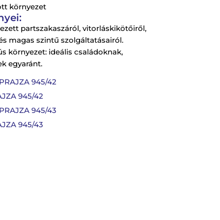
ott környezet
nyei:
zett partszakaszáról, vitorláskikötőiről,
s magas szintű szolgáltatásairól.
 környezet: ideális családoknak,
k egyaránt.
PRAJZA 945/42
JZA 945/42
PRAJZA 945/43
JZA 945/43