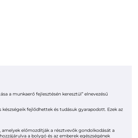
tása a munkaerő fejlesztésén keresztül” elnevezésű
 készségeik fejlődhettek és tudásuk gyarapodott. Ezek az
tt, amelyek előmozdítják a résztvevők gondolkodását a
t, hozzájárulva a bolygó és az emberek egészségének