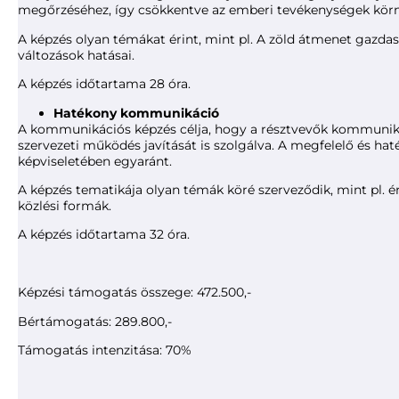
megőrzéséhez, így csökkentve az emberi tevékenységek körny
A képzés olyan témákat érint, mint pl. A zöld átmenet gazda
változások hatásai.
A képzés időtartama 28 óra.
Hatékony kommunikáció
A kommunikációs képzés célja, hogy a résztvevők kommunikác
szervezeti működés javítását is szolgálva. A megfelelő és h
képviseletében egyaránt.
A képzés tematikája olyan témák köré szerveződik, mint pl.
közlési formák.
A képzés időtartama 32 óra.
Képzési támogatás összege: 472.500,-
Bértámogatás: 289.800,-
Támogatás intenzitása: 70%