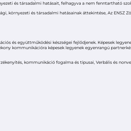
ezeti és társadalmi hatásait, felhagyva a nem fenntartható szo
sági, környezeti és társadalmi hatásainak áttekintése, Az ENSZ 
iós és együttműködési készségei fejlődjenek. Képesek legyenek
atékony kommunikációra képesek legyenek egyenrangú partnerkén
 érzékenyítés, kommunikáció fogalma és típusai, Verbális és no