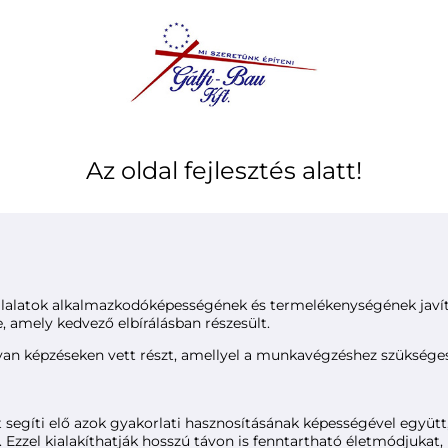
Az oldal fejlesztés alatt!
vállalatok alkalmazkodóképességének és termelékenységének javí
amely kedvező elbírálásban részesült.
lyan képzéseken vett részt, amellyel a munkavégzéshez szükséges
t segíti elő azok gyakorlati hasznosításának képességével együ
. Ezzel kialakíthatják hosszú távon is fenntartható életmódjuka