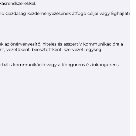
kásrendszerekkel.
Zöld Gazdaság kezdeményezésének átfogó céljai vagy Éghajlati
 az önérvényesítő, hiteles és asszertív kommunikációra a
t, vezetőként, beosztottként, szervezeti egység
nverbális kommunikáció vagy a Kongurens és inkongurens