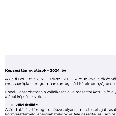
Képzési támogatások – 2024. év
A Gálfi Bau Kft. a GINOP Plusz-3.2.1-21 „A munkavállalók és 
munkaerőpiaci programban támogatási kérelmet nyújtott be, 
Ennek köszönhetően a vállalkozás alkalmazottai közül 3 fő o
alábbi képzések voltak:
Zöld átállás:
A Zöld átállást támogató képzés olyan ismeretek elsajátításá
környezetkímélő, energiahatékony és felelősségteljes irányba